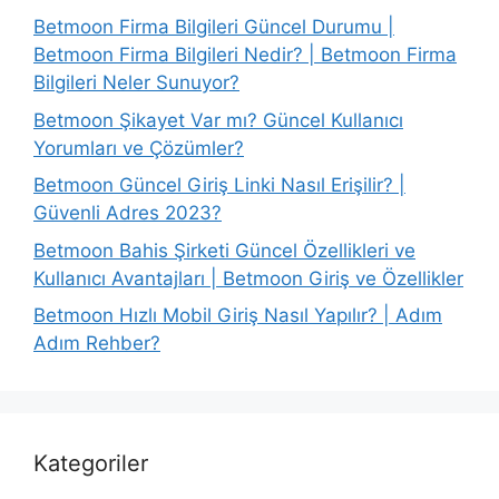
Betmoon Firma Bilgileri Güncel Durumu |
Betmoon Firma Bilgileri Nedir? | Betmoon Firma
Bilgileri Neler Sunuyor?
Betmoon Şikayet Var mı? Güncel Kullanıcı
Yorumları ve Çözümler?
Betmoon Güncel Giriş Linki Nasıl Erişilir? |
Güvenli Adres 2023?
Betmoon Bahis Şirketi Güncel Özellikleri ve
Kullanıcı Avantajları | Betmoon Giriş ve Özellikler
Betmoon Hızlı Mobil Giriş Nasıl Yapılır? | Adım
Adım Rehber?
Kategoriler