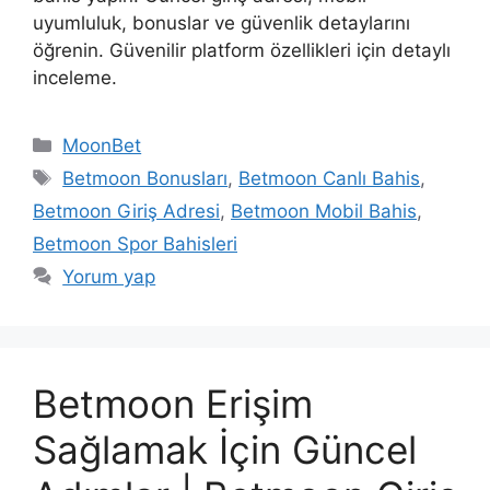
uyumluluk, bonuslar ve güvenlik detaylarını
öğrenin. Güvenilir platform özellikleri için detaylı
inceleme.
K
MoonBet
a
E
Betmoon Bonusları
,
Betmoon Canlı Bahis
,
t
t
Betmoon Giriş Adresi
,
Betmoon Mobil Bahis
,
e
i
Betmoon Spor Bahisleri
g
k
Yorum yap
o
e
r
t
i
l
l
e
e
Betmoon Erişim
r
r
Sağlamak İçin Güncel