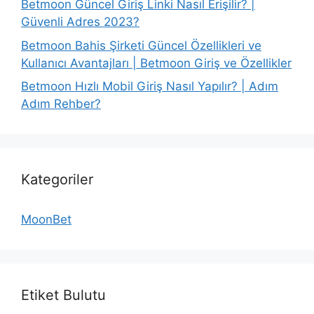
Betmoon Güncel Giriş Linki Nasıl Erişilir? |
Güvenli Adres 2023?
Betmoon Bahis Şirketi Güncel Özellikleri ve
Kullanıcı Avantajları | Betmoon Giriş ve Özellikler
Betmoon Hızlı Mobil Giriş Nasıl Yapılır? | Adım
Adım Rehber?
Kategoriler
MoonBet
Etiket Bulutu