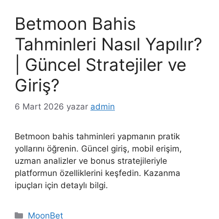
Betmoon Bahis
Tahminleri Nasıl Yapılır?
| Güncel Stratejiler ve
Giriş?
6 Mart 2026
yazar
admin
Betmoon bahis tahminleri yapmanın pratik
yollarını öğrenin. Güncel giriş, mobil erişim,
uzman analizler ve bonus stratejileriyle
platformun özelliklerini keşfedin. Kazanma
ipuçları için detaylı bilgi.
K
MoonBet