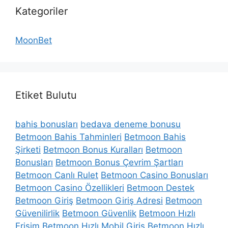
Kategoriler
MoonBet
Etiket Bulutu
bahis bonusları
bedava deneme bonusu
Betmoon Bahis Tahminleri
Betmoon Bahis
Şirketi
Betmoon Bonus Kuralları
Betmoon
Bonusları
Betmoon Bonus Çevrim Şartları
Betmoon Canlı Rulet
Betmoon Casino Bonusları
Betmoon Casino Özellikleri
Betmoon Destek
Betmoon Giriş
Betmoon Giriş Adresi
Betmoon
Güvenilirlik
Betmoon Güvenlik
Betmoon Hızlı
Erişim
Betmoon Hızlı Mobil Giriş
Betmoon Hızlı