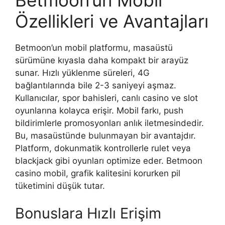
Özellikleri ve Avantajları
Betmoon’un mobil platformu, masaüstü
sürümüne kıyasla daha kompakt bir arayüz
sunar. Hızlı yüklenme süreleri, 4G
bağlantılarında bile 2-3 saniyeyi aşmaz.
Kullanıcılar, spor bahisleri, canlı casino ve slot
oyunlarına kolayca erişir. Mobil farkı, push
bildirimlerle promosyonları anlık iletmesindedir.
Bu, masaüstünde bulunmayan bir avantajdır.
Platform, dokunmatik kontrollerle rulet veya
blackjack gibi oyunları optimize eder. Betmoon
casino mobil, grafik kalitesini korurken pil
tüketimini düşük tutar.
Bonuslara Hızlı Erişim