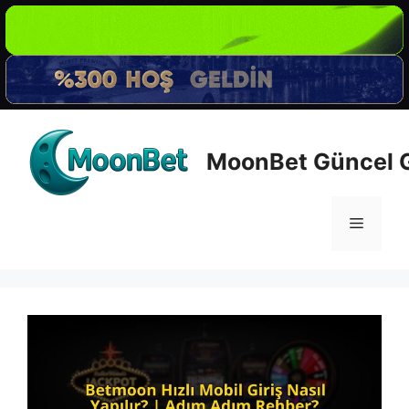
İçeriğe
atla
MoonBet Güncel Gi
Menü