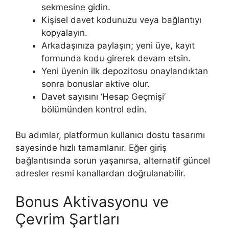
sekmesine gidin.
Kişisel davet kodunuzu veya bağlantıyı
kopyalayın.
Arkadaşınıza paylaşın; yeni üye, kayıt
formunda kodu girerek devam etsin.
Yeni üyenin ilk depozitosu onaylandıktan
sonra bonuslar aktive olur.
Davet sayısını ‘Hesap Geçmişi’
bölümünden kontrol edin.
Bu adımlar, platformun kullanıcı dostu tasarımı
sayesinde hızlı tamamlanır. Eğer giriş
bağlantısında sorun yaşanırsa, alternatif güncel
adresler resmi kanallardan doğrulanabilir.
Bonus Aktivasyonu ve
Çevrim Şartları