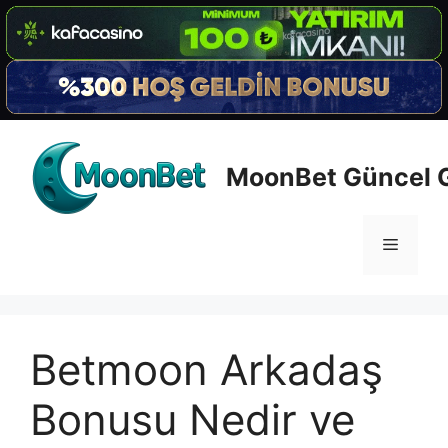
İçeriğe
atla
MoonBet Güncel Gi
Menü
Betmoon Arkadaş
Bonusu Nedir ve