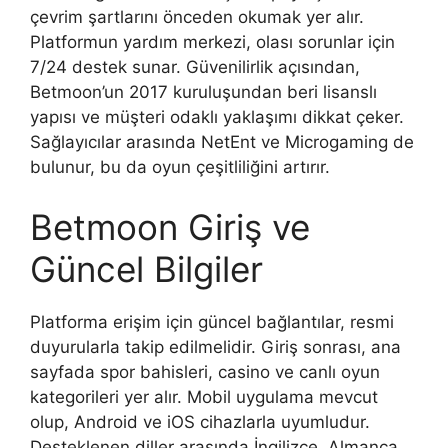
çevrim şartlarını önceden okumak yer alır.
Platformun yardım merkezi, olası sorunlar için
7/24 destek sunar. Güvenilirlik açısından,
Betmoon’un 2017 kuruluşundan beri lisanslı
yapısı ve müşteri odaklı yaklaşımı dikkat çeker.
Sağlayıcılar arasında NetEnt ve Microgaming de
bulunur, bu da oyun çeşitliliğini artırır.
Betmoon Giriş ve
Güncel Bilgiler
Platforma erişim için güncel bağlantılar, resmi
duyurularla takip edilmelidir. Giriş sonrası, ana
sayfada spor bahisleri, casino ve canlı oyun
kategorileri yer alır. Mobil uygulama mevcut
olup, Android ve iOS cihazlarla uyumludur.
Desteklenen diller arasında İngilizce, Almanca