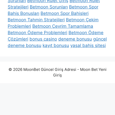
Sorunları
Betmoon Rulet Giriş
Betmoon Rulet
Stratejileri
Betmoon Sorunları
Betmoon Spor
Bahis Bonusları
Betmoon Spor Bahisleri
Betmoon Tahmin Stratejileri
Betmoon Çekim
Problemleri
Betmoon Çevrim Tamamlama
Betmoon Ödeme Problemleri
Betmoon Ödeme
Çözümleri
bonus casino
deneme bonusu
güncel
deneme bonusu
kayıt bonusu
yasal bahis sitesi
© 2026 MoonBet Güncel Giriş Adresi - Moon Bet Yeni
Giriş