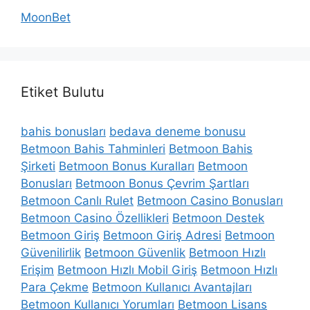
MoonBet
Etiket Bulutu
bahis bonusları
bedava deneme bonusu
Betmoon Bahis Tahminleri
Betmoon Bahis
Şirketi
Betmoon Bonus Kuralları
Betmoon
Bonusları
Betmoon Bonus Çevrim Şartları
Betmoon Canlı Rulet
Betmoon Casino Bonusları
Betmoon Casino Özellikleri
Betmoon Destek
Betmoon Giriş
Betmoon Giriş Adresi
Betmoon
Güvenilirlik
Betmoon Güvenlik
Betmoon Hızlı
Erişim
Betmoon Hızlı Mobil Giriş
Betmoon Hızlı
Para Çekme
Betmoon Kullanıcı Avantajları
Betmoon Kullanıcı Yorumları
Betmoon Lisans