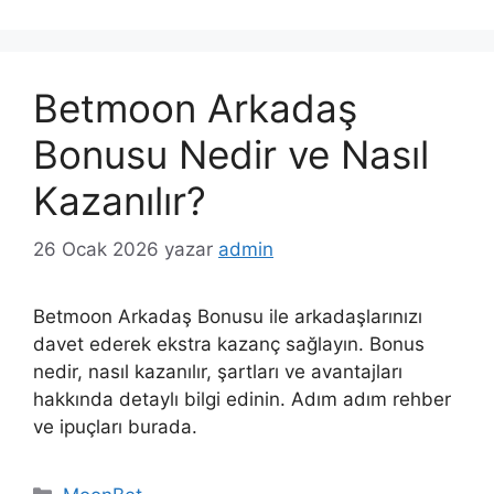
Betmoon Arkadaş
Bonusu Nedir ve Nasıl
Kazanılır?
26 Ocak 2026
yazar
admin
Betmoon Arkadaş Bonusu ile arkadaşlarınızı
davet ederek ekstra kazanç sağlayın. Bonus
nedir, nasıl kazanılır, şartları ve avantajları
hakkında detaylı bilgi edinin. Adım adım rehber
ve ipuçları burada.
K