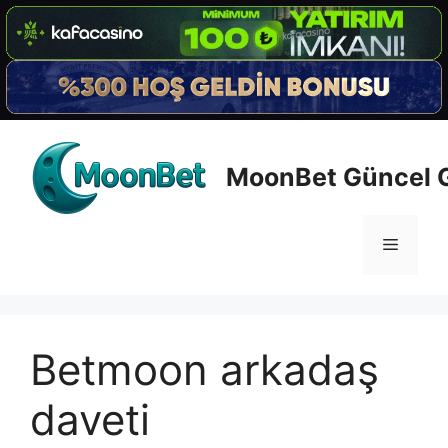
İçeriğe
atla
MoonBet Güncel Gi
Menü
Betmoon arkadaş
daveti