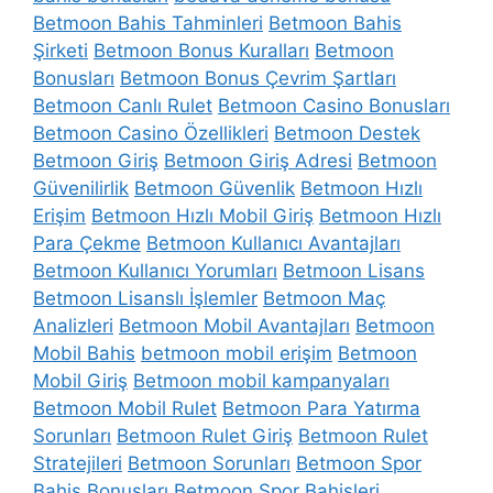
Betmoon Bahis Tahminleri
Betmoon Bahis
Şirketi
Betmoon Bonus Kuralları
Betmoon
Bonusları
Betmoon Bonus Çevrim Şartları
Betmoon Canlı Rulet
Betmoon Casino Bonusları
Betmoon Casino Özellikleri
Betmoon Destek
Betmoon Giriş
Betmoon Giriş Adresi
Betmoon
Güvenilirlik
Betmoon Güvenlik
Betmoon Hızlı
Erişim
Betmoon Hızlı Mobil Giriş
Betmoon Hızlı
Para Çekme
Betmoon Kullanıcı Avantajları
Betmoon Kullanıcı Yorumları
Betmoon Lisans
Betmoon Lisanslı İşlemler
Betmoon Maç
Analizleri
Betmoon Mobil Avantajları
Betmoon
Mobil Bahis
betmoon mobil erişim
Betmoon
Mobil Giriş
Betmoon mobil kampanyaları
Betmoon Mobil Rulet
Betmoon Para Yatırma
Sorunları
Betmoon Rulet Giriş
Betmoon Rulet
Stratejileri
Betmoon Sorunları
Betmoon Spor
Bahis Bonusları
Betmoon Spor Bahisleri