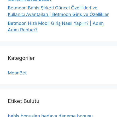
Betmoon Bahis Şirketi Güncel Özellikleri ve
Kullanıcı Avantajları | Betmoon Giriş ve Özellikler
Betmoon Hızlı Mobil Giriş Nasıl Yapılır? | Adım
Adım Rehber?
Kategoriler
MoonBet
Etiket Bulutu
bahis bonusları
bedava deneme bonusu