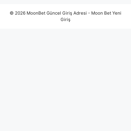
© 2026 MoonBet Güncel Giriş Adresi - Moon Bet Yeni
Giriş