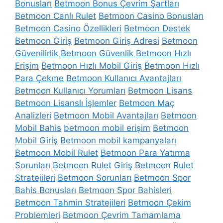
Bonusları
Betmoon Bonus Çevrim Şartları
Betmoon Canlı Rulet
Betmoon Casino Bonusları
Betmoon Casino Özellikleri
Betmoon Destek
Betmoon Giriş
Betmoon Giriş Adresi
Betmoon
Güvenilirlik
Betmoon Güvenlik
Betmoon Hızlı
Erişim
Betmoon Hızlı Mobil Giriş
Betmoon Hızlı
Para Çekme
Betmoon Kullanıcı Avantajları
Betmoon Kullanıcı Yorumları
Betmoon Lisans
Betmoon Lisanslı İşlemler
Betmoon Maç
Analizleri
Betmoon Mobil Avantajları
Betmoon
Mobil Bahis
betmoon mobil erişim
Betmoon
Mobil Giriş
Betmoon mobil kampanyaları
Betmoon Mobil Rulet
Betmoon Para Yatırma
Sorunları
Betmoon Rulet Giriş
Betmoon Rulet
Stratejileri
Betmoon Sorunları
Betmoon Spor
Bahis Bonusları
Betmoon Spor Bahisleri
Betmoon Tahmin Stratejileri
Betmoon Çekim
Problemleri
Betmoon Çevrim Tamamlama