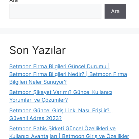
r
Ara
Son Yazılar
Betmoon Firma Bilgileri Güncel Durumu |
Betmoon Firma Bilgileri Nedir? | Betmoon Firma
Bilgileri Neler Sunuyor?
Betmoon Şikayet Var mı? Güncel Kullanıcı
Yorumları ve Çözümler?
Betmoon Güncel Giriş Linki Nasıl Erişilir? |
Güvenli Adres 2023?
Betmoon Bahis Şirketi Güncel Özellikleri ve
Kullanıcı Avantajları | Betmoon Giriş ve Özellikler